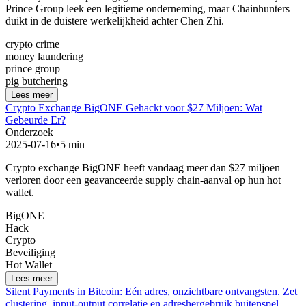
Prince Group leek een legitieme onderneming, maar Chainhunters
duikt in de duistere werkelijkheid achter Chen Zhi.
crypto crime
money laundering
prince group
pig butchering
Lees meer
Crypto Exchange BigONE Gehackt voor $27 Miljoen: Wat
Gebeurde Er?
Onderzoek
2025-07-16
•
5 min
Crypto exchange BigONE heeft vandaag meer dan $27 miljoen
verloren door een geavanceerde supply chain-aanval op hun hot
wallet.
BigONE
Hack
Crypto
Beveiliging
Hot Wallet
Lees meer
Silent Payments in Bitcoin: Eén adres, onzichtbare ontvangsten. Zet
clustering, input-output correlatie en adreshergebruik buitenspel.