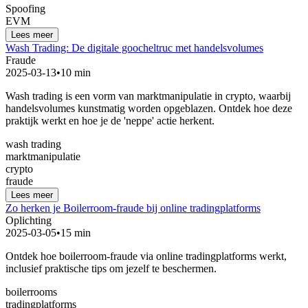
Spoofing
EVM
Lees meer
Wash Trading: De digitale goocheltruc met handelsvolumes
Fraude
2025-03-13
•
10 min
Wash trading is een vorm van marktmanipulatie in crypto, waarbij
handelsvolumes kunstmatig worden opgeblazen. Ontdek hoe deze
praktijk werkt en hoe je de 'neppe' actie herkent.
wash trading
marktmanipulatie
crypto
fraude
Lees meer
Zo herken je Boilerroom-fraude bij online tradingplatforms
Oplichting
2025-03-05
•
15 min
Ontdek hoe boilerroom-fraude via online tradingplatforms werkt,
inclusief praktische tips om jezelf te beschermen.
boilerrooms
tradingplatforms