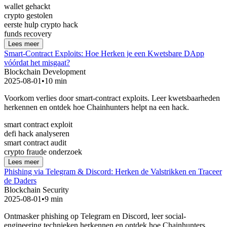
wallet gehackt
crypto gestolen
eerste hulp crypto hack
funds recovery
Lees meer
Smart-Contract Exploits: Hoe Herken je een Kwetsbare DApp
vóórdat het misgaat?
Blockchain Development
2025-08-01
•
10 min
Voorkom verlies door smart-contract exploits. Leer kwetsbaarheden
herkennen en ontdek hoe Chainhunters helpt na een hack.
smart contract exploit
defi hack analyseren
smart contract audit
crypto fraude onderzoek
Lees meer
Phishing via Telegram & Discord: Herken de Valstrikken en Traceer
de Daders
Blockchain Security
2025-08-01
•
9 min
Ontmasker phishing op Telegram en Discord, leer social-
engineering technieken herkennen en ontdek hoe Chainhunters