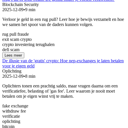
Blockchain Security
2025-12-09
•
9 min
Verloor je geld in een rug pull? Leer hoe je bewijs verzamelt en hoe
we samen het spoor van de daders kunnen volgen.
rug pull fraude
exit scam crypto
crypto investering terughalen
defi scam
Lees meer
De illusie van de 'gratis' crypto: Hoe nep-exchanges je laten betalen
voor je eigen geld
Oplichting
2025-12-09
•
8 min
Oplichters tonen een prachtig saldo, maar vragen daarna om een
verificatiefee, belasting of 'gas fee'. Leer waarom je nooit moet
betalen om je eigen winst vrij te maken.
fake exchange
withdraw fee
verificatie
oplichting
bitcoin