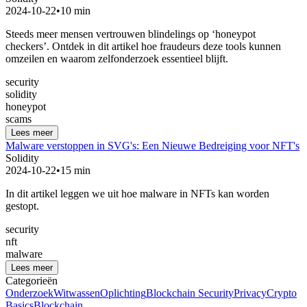
2024-10-22
•
10 min
Steeds meer mensen vertrouwen blindelings op ‘honeypot
checkers’. Ontdek in dit artikel hoe fraudeurs deze tools kunnen
omzeilen en waarom zelfonderzoek essentieel blijft.
security
solidity
honeypot
scams
Lees meer
Malware verstoppen in SVG's: Een Nieuwe Bedreiging voor NFT's
Solidity
2024-10-22
•
15 min
In dit artikel leggen we uit hoe malware in NFTs kan worden
gestopt.
security
nft
malware
Lees meer
Categorieën
Onderzoek
Witwassen
Oplichting
Blockchain Security
Privacy
Crypto
Basics
Blockchain