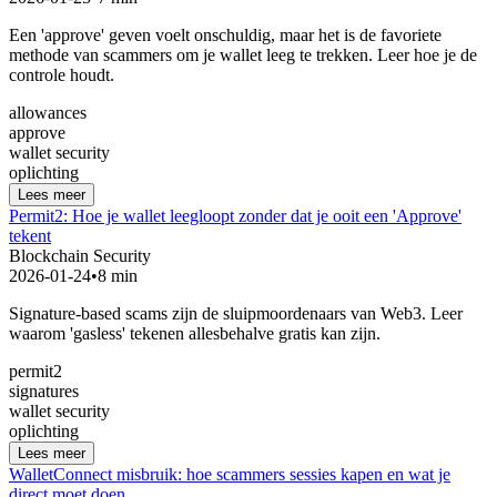
Een 'approve' geven voelt onschuldig, maar het is de favoriete
methode van scammers om je wallet leeg te trekken. Leer hoe je de
controle houdt.
allowances
approve
wallet security
oplichting
Lees meer
Permit2: Hoe je wallet leegloopt zonder dat je ooit een 'Approve'
tekent
Blockchain Security
2026-01-24
•
8 min
Signature-based scams zijn de sluipmoordenaars van Web3. Leer
waarom 'gasless' tekenen allesbehalve gratis kan zijn.
permit2
signatures
wallet security
oplichting
Lees meer
WalletConnect misbruik: hoe scammers sessies kapen en wat je
direct moet doen