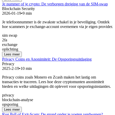
Je nummer of je crypto: De verborgen dreiging van de SIM-swap
Blockchain Security
2026-01-19
•
9 min
Je telefoonnummer is de zwakste schakel in je beveiliging. Ontdek
hoe scammers je exchange-account overnemen via je eigen provider.
sim swap
2fa
exchange
oplichting
Lees meer
Privacy Coins en Anonimiteit: De Opsporingsuitdaging
Privacy
2025-2-19
•
10 min
Privacy coins zoals Monero en Zcash maken het lastig om
transacties te traceren. Lees hoe deze cryptomunten anonimiteit
bieden en welke uitdagingen dit oplevert voor opsporingsinstanties.
privacy
blockchain-analyse
opsporing
Lees meer
Rug Pull of Exit-Scam: De grond onder je voeten verdwenen?