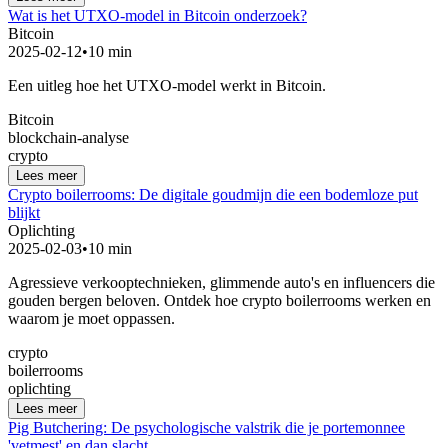
Wat is het UTXO-model in Bitcoin onderzoek?
Bitcoin
2025-02-12
•
10 min
Een uitleg hoe het UTXO-model werkt in Bitcoin.
Bitcoin
blockchain-analyse
crypto
Lees meer
Crypto boilerrooms: De digitale goudmijn die een bodemloze put
blijkt
Oplichting
2025-02-03
•
10 min
Agressieve verkooptechnieken, glimmende auto's en influencers die
gouden bergen beloven. Ontdek hoe crypto boilerrooms werken en
waarom je moet oppassen.
crypto
boilerrooms
oplichting
Lees meer
Pig Butchering: De psychologische valstrik die je portemonnee
'vetmest' en dan slacht