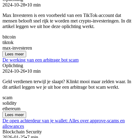
2024-10-28
•
10 min
Max Investeren is een voorbeeld van een TikTok-account dat
mensen belooft snel rijk te worden met crypto-investeringen. In dit
artikel leggen we uit hoe deze oplichting werkt.
bitcoin
tiktok
max-investeren
Lees meer
De werking van een arbitrage bot scam
Oplichting
2024-10-26
•
10 min
Geld verdienen terwijl je slaapt? Klinkt mooi maar zelden waar. In
dit artikel leggen we je uit hoe een arbitrage bot scam werkt.
scam
solidity
ethereum
Lees meer
De open achterdeur van je wallet: Alles over approve-scams en
allowances
Blockchain Security
2026-01-25
•
7 min