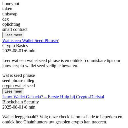
honeypot
token
uniswap
dex
oplichting
smart contract
Lees meer
Wat is een Wallet Seed Phrase?
Crypto Basics
2025-08-01
•
6 min
Leer wat een wallet seed phrase is en ontdek 5 onmisbare tips om
jouw crypto wallet seed veilig te bewaren.
wat is seed phrase
seed phrase uitleg
crypto wallet seed
Lees meer
Is uw Wallet Gehackt? – Eerste Hulp bij Crypto-Diefstal
Blockchain Security
2025-08-01
•
8 min
Wallet leeggehaald? Volg onze checklist om schade te beperken en
ontdek hoe Chainhunters uw gestolen crypto kan traceren.