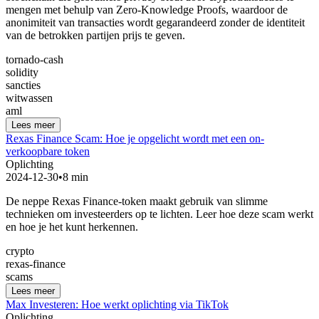
mengen met behulp van Zero-Knowledge Proofs, waardoor de
anonimiteit van transacties wordt gegarandeerd zonder de identiteit
van de betrokken partijen prijs te geven.
tornado-cash
solidity
sancties
witwassen
aml
Lees meer
Rexas Finance Scam: Hoe je opgelicht wordt met een on-
verkoopbare token
Oplichting
2024-12-30
•
8 min
De neppe Rexas Finance-token maakt gebruik van slimme
technieken om investeerders op te lichten. Leer hoe deze scam werkt
en hoe je het kunt herkennen.
crypto
rexas-finance
scams
Lees meer
Max Investeren: Hoe werkt oplichting via TikTok
Oplichting