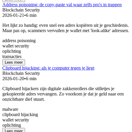
Address poisoning: de copy-paste val waar zelfs pro's in trappen
Blockchain Security
2026-01-21
•
6 min
Het lijkt zo handig: even snel een adres kopiëren uit je geschiedenis.
Maar pas op, scammers vervuilen je wallet met 'look-alike' adressen.
address poisoning
wallet security
oplichting
transacties
Lees meer
Clipboard hijacking: als je computer tegen je liegt
Blockchain Security
2026-01-20
•
6 min
Clipboard hijackers zijn digitale zakkenrollers die stilletjes je
gekopieerde adres vervangen. Zo voorkom je dat je geld naar een
onzichtbare dief stuurt.
malware
clipboard hijacking
wallet security
oplichting
Lees meer