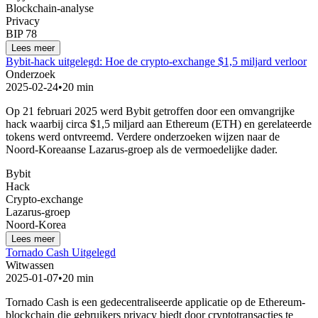
Blockchain-analyse
Privacy
BIP 78
Lees meer
Bybit-hack uitgelegd: Hoe de crypto-exchange $1,5 miljard verloor
Onderzoek
2025-02-24
•
20 min
Op 21 februari 2025 werd Bybit getroffen door een omvangrijke
hack waarbij circa $1,5 miljard aan Ethereum (ETH) en gerelateerde
tokens werd ontvreemd. Verdere onderzoeken wijzen naar de
Noord-Koreaanse Lazarus-groep als de vermoedelijke dader.
Bybit
Hack
Crypto-exchange
Lazarus-groep
Noord-Korea
Lees meer
Tornado Cash Uitgelegd
Witwassen
2025-01-07
•
20 min
Tornado Cash is een gedecentraliseerde applicatie op de Ethereum-
blockchain die gebruikers privacy biedt door cryptotransacties te