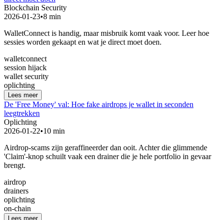
Blockchain Security
2026-01-23
•
8 min
WalletConnect is handig, maar misbruik komt vaak voor. Leer hoe
sessies worden gekaapt en wat je direct moet doen.
walletconnect
session hijack
wallet security
oplichting
Lees meer
De 'Free Money' val: Hoe fake airdrops je wallet in seconden
leegtrekken
Oplichting
2026-01-22
•
10 min
Airdrop-scams zijn geraffineerder dan ooit. Achter die glimmende
'Claim'-knop schuilt vaak een drainer die je hele portfolio in gevaar
brengt.
airdrop
drainers
oplichting
on-chain
Lees meer