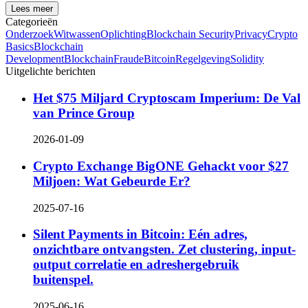
Lees meer
Categorieën
Onderzoek
Witwassen
Oplichting
Blockchain Security
Privacy
Crypto
Basics
Blockchain
Development
Blockchain
Fraude
Bitcoin
Regelgeving
Solidity
Uitgelichte berichten
Het $75 Miljard Cryptoscam Imperium: De Val
van Prince Group
2026-01-09
Crypto Exchange BigONE Gehackt voor $27
Miljoen: Wat Gebeurde Er?
2025-07-16
Silent Payments in Bitcoin: Eén adres,
onzichtbare ontvangsten. Zet clustering, input-
output correlatie en adreshergebruik
buitenspel.
2025-06-16