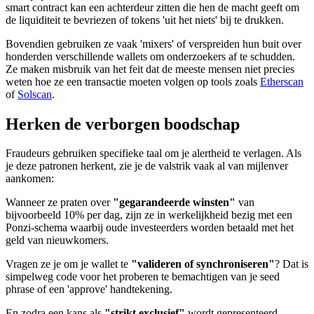
smart contract kan een achterdeur zitten die hen de macht geeft om
de liquiditeit te bevriezen of tokens 'uit het niets' bij te drukken.
Bovendien gebruiken ze vaak 'mixers' of verspreiden hun buit over
honderden verschillende wallets om onderzoekers af te schudden.
Ze maken misbruik van het feit dat de meeste mensen niet precies
weten hoe ze een transactie moeten volgen op tools zoals
Etherscan
of
Solscan
.
Herken de verborgen boodschap
Fraudeurs gebruiken specifieke taal om je alertheid te verlagen. Als
je deze patronen herkent, zie je de valstrik vaak al van mijlenver
aankomen:
Wanneer ze praten over
"gegarandeerde winsten"
van
bijvoorbeeld 10% per dag, zijn ze in werkelijkheid bezig met een
Ponzi-schema waarbij oude investeerders worden betaald met het
geld van nieuwkomers.
Vragen ze je om je wallet te
"valideren of synchroniseren"
? Dat is
simpelweg code voor het proberen te bemachtigen van je seed
phrase of een 'approve' handtekening.
En zodra een kans als
"strikt exclusief"
wordt gepresenteerd—