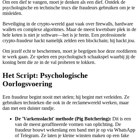
Om een dief te vangen, moet je denken als een dief. Ontdek de
psychologische en technische trucs die fraudeurs gebruiken om je te
misleiden.
Beveiliging in de crypto-wereld gaat vaak over firewalls, hardware
wallets en complexe algoritmes. Maar de meest kwetsbare plek in de
hele keten is niet je software—het is je brein. Een professionele
crypto-fraudeur hackt namelijk zelden een blockchain; hij hackt
jou
.
Om jezelf echt te beschermen, moet je begrijpen hoe deze roofdieren
te werk gaan. Ze spelen een psychologisch schaakspel waarbij jij de
koning bent die ze in de val proberen te lokken.
Het Script: Psychologische
Oorlogsvoering
Een fraudeur begint nooit met stelen; hij begint met verleiden. Ze
gebruiken technieken die ook in de reclamewereld werken, maar
dan met een duister randje.
De 'Varkensslacht' methode (Pig Butchering):
Dit is een
van de meest geraffineerde vormen van oplichting. De
fraudeur bouwt wekenlang een band met je op via WhatsApp
of Telegram. Ze laten je kleine winsten maken op een fake