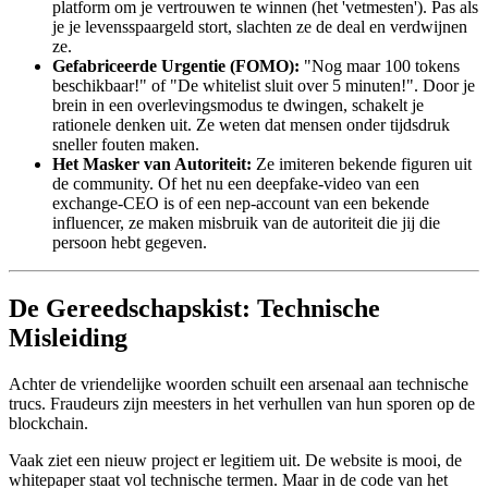
platform om je vertrouwen te winnen (het 'vetmesten'). Pas als
je je levensspaargeld stort, slachten ze de deal en verdwijnen
ze.
Gefabriceerde Urgentie (FOMO):
"Nog maar 100 tokens
beschikbaar!" of "De whitelist sluit over 5 minuten!". Door je
brein in een overlevingsmodus te dwingen, schakelt je
rationele denken uit. Ze weten dat mensen onder tijdsdruk
sneller fouten maken.
Het Masker van Autoriteit:
Ze imiteren bekende figuren uit
de community. Of het nu een deepfake-video van een
exchange-CEO is of een nep-account van een bekende
influencer, ze maken misbruik van de autoriteit die jij die
persoon hebt gegeven.
De Gereedschapskist: Technische
Misleiding
Achter de vriendelijke woorden schuilt een arsenaal aan technische
trucs. Fraudeurs zijn meesters in het verhullen van hun sporen op de
blockchain.
Vaak ziet een nieuw project er legitiem uit. De website is mooi, de
whitepaper staat vol technische termen. Maar in de code van het