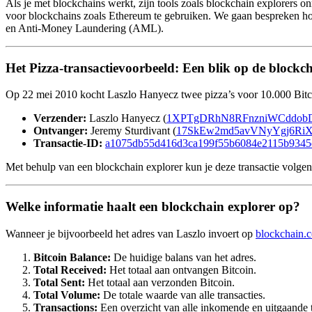
Als je met blockchains werkt, zijn tools zoals blockchain explorers on
voor blockchains zoals Ethereum te gebruiken. We gaan bespreken ho
en Anti-Money Laundering (AML).
Het Pizza-transactievoorbeeld: Een blik op de blockc
Op 22 mei 2010 kocht Laszlo Hanyecz twee pizza’s voor 10.000 Bitcoin
Verzender:
Laszlo Hanyecz (
1XPTgDRhN8RFnzniWCddobD
Ontvanger:
Jeremy Sturdivant (
17SkEw2md5avVNyYgj6R
Transactie-ID:
a1075db55d416d3ca199f55b6084e2115b9345e
Met behulp van een blockchain explorer kun je deze transactie volge
Welke informatie haalt een blockchain explorer op?
Wanneer je bijvoorbeeld het adres van Laszlo invoert op
blockchain.
Bitcoin Balance:
De huidige balans van het adres.
Total Received:
Het totaal aan ontvangen Bitcoin.
Total Sent:
Het totaal aan verzonden Bitcoin.
Total Volume:
De totale waarde van alle transacties.
Transactions:
Een overzicht van alle inkomende en uitgaande t