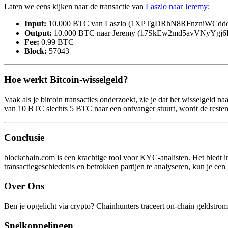
Laten we eens kijken naar de transactie van
Laszlo naar Jeremy
:
Input:
10.000 BTC van Laszlo (1XPTgDRhN8RFnzniWCdd
Output:
10.000 BTC naar Jeremy (17SkEw2md5avVNyYg
Fee:
0.99 BTC
Block:
57043
Hoe werkt Bitcoin-wisselgeld?
Vaak als je bitcoin transacties onderzoekt, zie je dat het wisselgeld 
van 10 BTC slechts 5 BTC naar een ontvanger stuurt, wordt de rester
Conclusie
blockchain.com is een krachtige tool voor KYC-analisten. Het biedt inz
transactiegeschiedenis en betrokken partijen te analyseren, kun je een b
Over Ons
Ben je opgelicht via crypto? Chainhunters traceert on-chain geldstrome
Snelkoppelingen