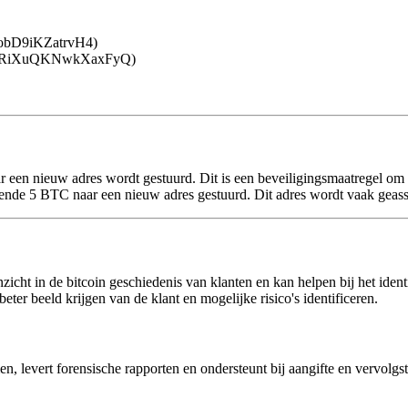
obD9iKZatrvH4)
j6RiXuQKNwkXaxFyQ)
naar een nieuw adres wordt gestuurd. Dit is een beveiligingsmaatregel om
ende 5 BTC naar een nieuw adres gestuurd. Dit adres wordt vaak geass
icht in de bitcoin geschiedenis van klanten en kan helpen bij het identi
eter beeld krijgen van de klant en mogelijke risico's identificeren.
n, levert forensische rapporten en ondersteunt bij aangifte en vervolgs