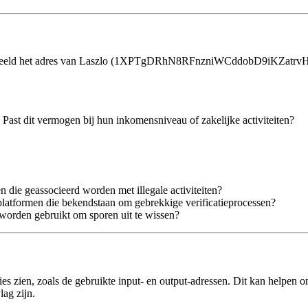
oorbeeld het adres van Laszlo (1XPTgDRhN8RFnzniWCddobD9iKZatrvH4). 
. Past dit vermogen bij hun inkomensniveau of zakelijke activiteiten?
en die geassocieerd worden met illegale activiteiten?
 platformen die bekendstaan om gebrekkige verificatieprocessen?
k worden gebruikt om sporen uit te wissen?
ties zien, zoals de gebruikte input- en output-adressen. Dit kan helpen o
lag zijn.