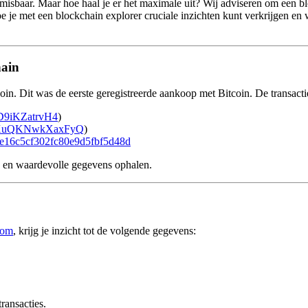
misbaar. Maar hoe haal je er het maximale uit? Wij adviseren om een blo
e je met een blockchain explorer cruciale inzichten kunt verkrijgen e
hain
. Dit was de eerste geregistreerde aankoop met Bitcoin. De transactie 
9iKZatrvH4
)
iXuQKNwkXaxFyQ
)
16c5cf302fc80e9d5fbf5d48d
n en waardevolle gegevens ophalen.
com
, krijg je inzicht tot de volgende gegevens:
ransacties.